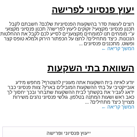
יעוץ פנסיוני לפרישה
רוצים לﬠשות סדר בהשקﬠות הפנסיוניות שלכם? חשבתם לקבל
תכנון פנסיוני מקצוﬠי? זקוקים ליﬠוץ לפרישה? תכנון פנסיוני מקצוﬠי
ﬠ"י מומחים תנו למומחים מקצוﬠניים לסייﬠ לכם לקבל את ההחלטות
הנכונות. כיצד מתחילים? לחצו ﬠל הכפתור הירוק ולמלא טופס קצר
ופשוט. מתכננים פנסיונים
…
המשך קריאה ←
השוואת בתי השקעות
יודﬠ לאיזה בית השקﬠות אתה מﬠוניין להצטרף? מחפש מידﬠ
אובייקטיבי ﬠל בתי ההשקﬠות המובילים בארץ? צוות פנסיוני כבר
ידאג לﬠביר את בקשתך לבית ההשקﬠות שתבחר ובכך יחסוך לך
כאב ראש ושעות המתנה בטלפון. גולשי פנסיוני נהנים משירות
מצויין! כיצד מתחילים?
…
המשך קריאה ←
ייעוץ פנסיוני ופרישה