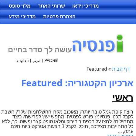
מדריכי וידאו
שרותי האתר
מלוי טופס
הצהרת פרטיות
מדריכי מידע
עושה לך סדר בחיים
Русский
|
عربي
|
English
דף הבית
»
Featured
ארכיון הקטגוריה:
Featured
ראשי
רוצה קופת גמל טובה יותר? מאוכזב מקרן ההשלתמות שלך? חשבת
לקבל תכנון פנסיוני? פורש לפנטיה ומחפש יﬠוץ לפרישה? כיצד
מתחילים? לחצו על הכפתור הירוק ומלאו טופט קצר ופשוט. כך, ללא
כל התחייבות מצידכם, תוכלו לקבל 3 הצﬠות אטרקטיביות חינם.
ﬠתה,
…