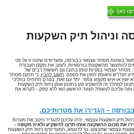
צו כאן!
 וניהול תיק השקעות
פעול בשיטת מסחר עצמאי בבורסה, ומעדיפים שיטה זו על פני
מים להתעשר מהשקעות בורסאיות, לעזוב את מקום העבודה
 מסחר עצמאי במניות טומן בחובו גם חששות רבים של
ידע הנדרש והאומץ לסכן את כספם.
חשוב להבין
, כי תחום מסחר
א יועץ או איש מקצוע צמוד. יחד עם זאת, בטרם תתחילו בהליכי
ונן למהלך זה ולהשקיע זמן בתכנון אופן ניהול תיק השקעות
ומה עליכם לעשות? הצעד הראשון הוא ללא ספק – לקרוא את
בורסה – הגדירו את מטרותיכם.
הול תיק השקעות עצמאי, יהיה עליכם להגדיר היטב את מטרות
רו את סכום ההשקעה אותו תרצו להשקיע ולאיזו תקופה
–
קעות עצמאי שתבצעו. כך לדוגמא, המעדיפים ניהול תיק השקעות
 לפיכך נוטים בדרך כלל לבחור בהשקעות סולידיות יותר,