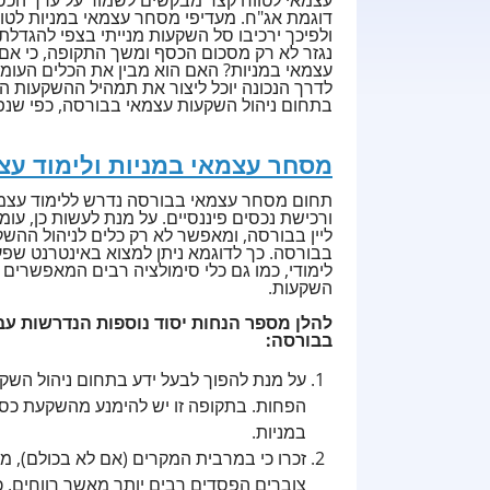
דוגמת אג"ח. מעדיפי מסחר עצמאי במניות לטווח
ולפיכך ירכיבו סל השקעות מנייתי בצפי להגדלת 
נגזר לא רק מסכום הכסף ומשך התקופה, כי אם
עצמאי במניות? האם הוא מבין את הכלים העומד
לדרך הנכונה יוכל ליצור את תמהיל ההשקעות 
בתחום ניהול השקעות עצמאי בבורסה, כפי שנפר
מסחר עצמאי במניות ולימוד עצ
תחום מסחר עצמאי בבורסה נדרש ללימוד עצמי 
ורכישת נכסים פיננסיים. על מנת לעשות כן, ע
ליין בבורסה, ומאפשר לא רק כלים לניהול ההש
בבורסה. כך לדוגמא ניתן למצוא באינטרנט שפע
לימודי, כמו גם כלי סימולציה רבים המאפשרים 
השקעות.
להלן מספר הנחות יסוד נוספות הנדרשות ע
בבורסה:
הפחות. בתקופה זו יש להימנע מהשקעת כס
במניות.
זכרו כי במרבית המקרים (אם לא בכולם), 
צוברים הפסדים רבים יותר מאשר רווחים, כ