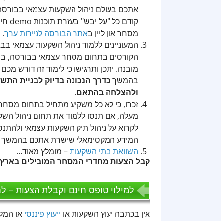
אתכם בעולם ניהול השקעות עצמאי בבורסה.
קודם 
מסחר און ליין ב
אתר הבורסה לניירות ערך
.
המעוניינים ללמוד ניהול השקעות עצמאי בב
הקורסים בתחום מסחר עצמאי בבורסה, בהם 
מובנה. יתכן ותרגישו כי לימוד זה דורש מכ
בהמשך
כדרך הנכונה בדיוק לבניית הת
ולהצלחה בהתאם
.
זכרו, כי לא כל משקיע מתחיל בתחום מסח
מעלה, אם תנסו ללמוד את תחום ניהול השק
לקרוא על ניהול תיק השקעות עצמאי ולהתנס
המידע המקסימאלי שישרת אתכם בהמשך ה
השוואת בתי השקעות
– מומלץ מאוד…
קבל הצעות מחדרי המסחר המובילים בארץ ל
למילוי טופס חינם וקבלת הצעות – לח
אין בכתבה יעוץ השקעות או
ייעוץ פיננסי
או המלצ