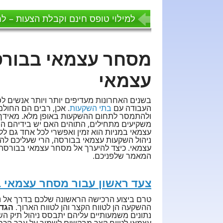
למילוי טופס חינם וקבלת הצעות – לח
מסחר עצמאי בבורסה
עצמאי
בשנים האחרונות מעדיפים יותר ויותר אנשים ל
העבודה עם
בתי השקעות
. אכן, רבים הם החול
ולהתמסר לתחום ההשקעות באופן מלא. מאידך,
משקיעים מתחילים, התוהים האם יש בידיהם ה
עצמאי במניות הוא זמין ואפשרי לכל אחד גם לל
ניהול השקעות עצמאי בבורסה, הרי שעליכם להתכ
עצמאי. כיצד להיערך אל מסחר עצמאי בבורסה 
המאמר שלפניכם.
צעד ראשון עבור מסחר עצמאי ב
טרם ביצוע הרכישה הראשונה שלכם בדרך אל ני
ההשקעה הן לטווח הקצר והן לטווח הארוך.
הגדי
נתונים משמעותיים עליהם יתבסס ניהול תיק הש
עצמאי לטווח קצר מבקשים לשמור על ערך הכסף,