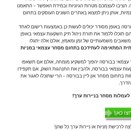
 הציבו לעצמכם מטרות הגיוניות ובמידת האפשר – התאמנו
כל "על יבש" בעזרת תוכנות demo חינמיות, אותן ניתן למצוא באתרים השונים העוסקים בתחום
ורסה באופן מסודר יכולים לעשות כן באמצעות רישום לאחד
תוכלו ללמוד את תורת ניהול תיק השקעות עצמאי באופן
ם משאבים משמעותיים של זמן ומאמץ, אולם אלה יתגלו
שתית המתאימה לעתידכם בתחום מסחר עצמאי במניות
ר עצמאי בבורסה יהפוך למשקיע מומחה, אולם אם תשאפו
עות עצמאי בבורסה, ולהבין את התנהגות השוק, אם תקפידו
ות בתחום מסחר און ליין בבורסה – הרי שתוכלו לאגור את
דרך.
עמלות מסחר בניירות ערך!
צו כאן!
ה לרכישת מניות או ניירות ערך כל שהן!