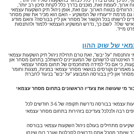
 ארוך, לעומת זאת, מוכנים בדרך כלל לקחת סיכון רב יותר,
הרווחים בטווח הארוך. עם זאת, אופן ניהול תיק השקעות עצמאי
 גם מרמת ידיעותיו של המשקיע – האם הוא מכיר את שוק מסחר
ים לרשותו בכל הקשור אל מסחר און ליין בבורסה? והאם מודע
האישי שלו? לשם כך, נדרש המשקיע העצמאי ללמוד ולהתנסות
ט מייד.
מאי של שוק ההון
והתנסות "על יבש", זאת טרם תחילת ניהול תיק השקעות עצמאי
ומד האינטרנט לרשותם של המעוניינים להשתלב בתחום מסחר און
קעות, כי אם כלי למידה מתוחכמים של תחום מסחר עצמאי
 מאמרים וקורסים בנושאי מסחר עצמאי במניות, מצגות וחומר
מסחר און ליין בבורסה המבוצע "על יבש" בניגוד לחברת
בור מי שעושה את צעדיו הראשונים בתחום מסחר עצמאי
על מנת להפוך לבעל ידע בתחום ניהול השקעות עצמאי בבורסה נדרשת תקופה של 3-6 חודשים לכל
פים רבה ולכלכל צעדיכם בזהירות בתחום מסחר עצמאי
משקיעים מתחילים בעולם ניהול השקעות עצמאי בבורסה
ך שיותר מהכל אתם נדרשים לסבלנות ואורך רוח שינחו