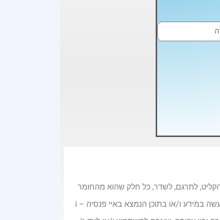
, להעתיק, לצלם, להקליט, לתרגם, לשדר, כל חלק שהוא מהחומר
באתר זה ללא אישור בכתב מבעלי האתר. כל המידע המופיע באתר הוא שייך בבלעדיות לבעלי האתר. כל שימוש שיעשה במידע ו/או בתוכן הנמצא באיי פנסיה – i