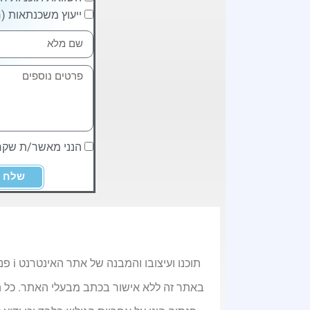
ייעוץ משכנתאות (ח
הנני מאשר/ת שק
שלח
תוכנ