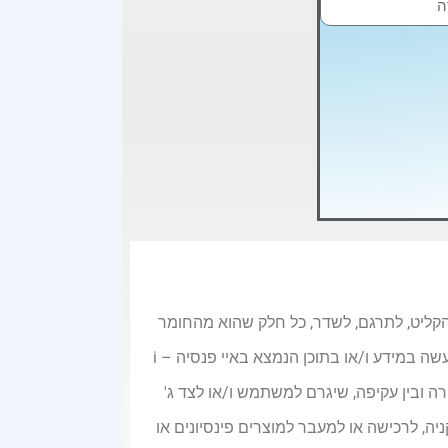
, להעתיק, לצלם, להקליט, לתרגם, לשדר, כל חלק שהוא מהחומר
באתר זה ללא אישור בכתב מבעלי האתר. כל המידע המופיע באתר הוא שייך בבלעדיות לבעלי האתר. כל שימוש שיעשה במידע ו/או בתוכן הנמצא באיי פנסיה – i
ירה ובין עקיפה, שיגרם למשתמש ו/או לצד ג'
ה, לרכישה או למעבר למוצרים פינסיונים או