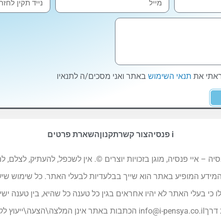
ראתי את
תנאי השימוש
באתר ואני מסכים/ה לתנאיו
i פנסיה
צור קשר
תקנון
השארת פרטים
ו ועיצובו והמבנה של אתר האינטרנט i פנסיה – איי פנסיה, מוגן בזכויות יוצרים ©. אין לשכפל
לו כי בעלי האתר לא יהיו אחראים בגין כל טענה כל שהיא, בין טענה יש
 דרך
info@i-pensya.co.il
הכתבות באתר אינן המלצה\הצעה\ייעוץ לקני