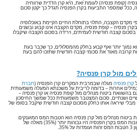
יה (קופת פנסיה) לעומת זאת, היא קרן הדדית שרווחיה
, ככל שמספר התביעות בקרן הפנסיה תגדל כך יקטן סכום
י מקדם הקצבה, התלוי בתוחלת החיים הקיימת באוכלוסיה
קרן פנסיה – קופת פנסיה, מקדם הקצבה אינו קבוע ובשנים
סכום קצבה חודשית לעמיתים, וירידה בסכום הקצבה שיקבלו
 נמוך יותר ואף קבוע בחלק מהמסלולים, כך שכבר בעת
ות קרובה מאוד את סכומי קצבה חודשית שתזכו להם בעת
לים מול קרן פנסיה?
ל
קרן פנסיה
מגלה שבמרבית המקרים קרן הפנסיה (
חברת
 במילים אחרות – בדומה לריבית על משכנתא המעלה משמעותית
 בהשוואת ביטוח מנהלים מול קופת פנסיה או קרן פנסיה –
שיים ושנתיים, סכום המצטבר משמעותית ככל שמשך החיסכון
ח, מבלי שיראה אותו כחלק מסכום קצבה חודשית שיקבל בסופו של
ביטוח מנהלים מול קרן פנסיה הוא הטבות המס המוענקים
למפקידים בשני סוגי המכשירים. עד תיקון 3, הטבות המס בקרן הפנסיה היו גבוהות יותר (35%) מאלה של