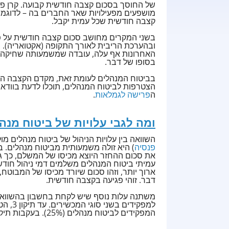
של החוסך בסכום קצבה חודשית קבועה. קרן פנס
מושפעים מפעילויות שאר החברים בה – לדוגמה
קצבה חודשית שכל עמית יקבל.
בשני המקרים מחושב סכום קצבה חודשית על פ
ובהערכת הריבית לאורך התקופה (אקטואריה). ב
האחרונות אף עלה, עובדה שמשמעותה שחיקה ב
בסופו של דבר.
בביטוח המנהלים לעומת זאת, מקדם הקצבה הוא
הצטרפות לביטוח המנהלים, תוכלו לדעת בוודא
ה
פרישה לגמלאות
.
ומה לגבי עלויות של ביטוח מנה
השוואה בין עלויות הניהול של ביטוח מנהלים מו
פנסיה
) היא זולה משמעותית מביטוח מנהלים.
את סכום ההחזר היוצא מכיסו של המשלם, כך גם
עמיתי ביטוח המנהלים משלמים דמי ניהול חוד
ארוך יותר, וזהו סכום שיורד מכיסו של המבוט
דבר. זוהי פגיעה בקצבה חודשית.
משתנה עלות נוסף שיש לקחת בחשבון בהשוואת 
המפקידים לביטוח מנהלים (25%). בעקבות תיקון 3 הטבות המס זהות ועומדות על 35%.