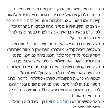
בדיקת מצב חשבונות הבנק – יתכן ואנו משלמים עמלות
מיותרים לבנק או משלמים ריביות גבוהות על חריגה/הלוואות
קיימות, ומצד שני יש לנו חסכונות שאנו מקבלים ריבית נמוכה
– מצב לא תקין. יועץ פיננסי מומחה לבנקאות בהחלט יוכל
לסייע לנו בראיה הבנקאית – כיצד לפנות לבנק? וכיצד לנהל
את חשבוננו בבנק?
תשלומים בכרטיס אשראי – מהם מועדי החיוב? האם אנו
משלמים ריבית קרדיט מיותרת? האם ישנן הוצאות מיותרות?
ייעוץ פיננסי על ידי יועץ כלכלי חכם, ביחד עם תכנון פיננסי
נכון יכולים להקטין את תשלומי כרטיס האשראי באופן ניכר.
תשלומים קבועים שונים – האם ניתן להפחית את התשלומים
הקובעים שאנו משלמים כל חודש לבזק? לאינטרנט?
לטלוויזיה? לרשות המקומית? לעיתון? לסלולר? וכדומה. ברוב
המקרים, ניתן לנהל משא ומתן עם גופים שונים ובכך לגרום
להורדת התשלום החודשי בעשרות ₪. במונחים שנתיים זה
מתבטא במאות ₪.
האם למשפחה יש
ניהול תיקים
ואם כן – כיצד הוא מנוהל?
מהם דמי הניהול?