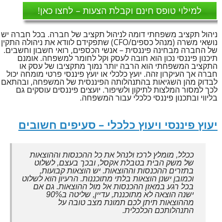
למילוי טופס חינם וקבלת הצעות – לחצו כאן!
ניהול תקציב משפחתי דומה לניהול תקציב של חברה. בכל חברה יש
נושאי משרה (מנהל כספים/CFO) שתפקידם לוודא את ניהולה התקין
של החברה מבחינה פיננסית – אנשי הכספים, רואי חשבון וחשבים.
תיכנון פיננסי נכון הוא חובה לעסק וקל לחומר למשפחה. אומנם
התקציב המשפחתי הוא הרבה יותר נמוך מתקציבו של עסק או
חברה אך העיקרון זהה. יועץ כלכלי או יועץ פיננסי פרטי מומחה יכול
לבדוק מהן השגיאות בהתנהלותה הפיננסית של המשפחה, ובהתאם
לכך למסור המלצות לתיקון ולשיפור. יועצים פיננסים עוסקים גם
בליווי ובתכנון פיננסי כלכלי עבור המשפחה.
יעוץ פיננסי ויעוץ כלכלי – סעיפים חשובים
ככלל, מומלץ לרכז ולנהל את כל ההכנסות וההוצאות
של משק הבית בטבלת אקסל, ובכך בעצם, לשלוט
בתזרים ההכנסות וההוצאות. יש הוצאות קבועות,
וכמובן ישנן הוצאות בלתי מתוכננות. הרעיון הוא לשלוט
בכל רגע במאזן ההכנסות אל מול ההוצאות. גם אם
ישנה הוצאה לא מתוכננת, עדיין, שליטה ב90%
מההוצאות תיתן לכם תמונת מצב טובה על
התנהלותכם הכלכלית.