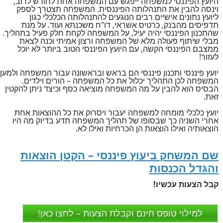
היועץ הפיננסי למשפחה ייפגש עם המשפחה אחת לחודש לרוב,
וינסה להבין את התנהלותה הפיננסית. המשפחה תצטרך לספק
ליועץ נתונים אישיים רבים הנוגעים להתנהלותה הכלכלי כגון
תדפיסים מהבנק, כרטיס אשראי, דו"ח משכנתא ועוד. על מנת
שהתכנון הפיננסי יהיה יעיל, על המשפחה לקחת חלק פעיל בתהליך.
מבלי שיתוף פעולה מלא של המשפחה ורצון אמיתי וכנה לצאת
ממצבם הפיננסי הקשה, עם היועץ הפיננסי הטוב ביותר לא יוכל
לעזור!
יועץ פיננסי ותכנון פיננסי הם בראש ובראשונה עבור המשפחה ולמען
המשפחה לכן התהליך יכלול את כל המשפחה – הורים וילדים.
הבסיס הוא להבין על מה המשפחה מוציאה כסף וכיצד ניתן להקטין
זאת.
יועץ כלכלי מומחה למשפחה יעבור ויסרוק את כל ההוצאות אחת
אחרי השניה כך שבסופו של תהליך המשפחה תדע בדיוק מה היו
הוצאותיה ואילו הוצאות הן הכרחיות ואילו לא.
שם המשחק ביעוץ פיננסי – הקטן הוצאות
והגדל הכנסות
קבל הצעות עכשיו!
למילוי טופס חינם וקבלת הצעות – לחצו כאן!