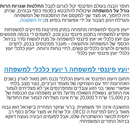
חוסר הבנה בעולם הפיננסי יכול לגרום לקבל
החלטות שגויות הרות
גורל על המשפחה
שיכולות להתבטא בסכומי כסף גבוהים, שניתן
היה לחסוך, או מצד שני למקסם את החסכונות של המשפחה
והגדלת ההון הצבור על ידי אפשרות בסיוע מ
בית השקעות
.
ייעוץ פיננסי למשפחה מתמחה במתן פתרונות מדויקים למשפחות
ומסייע למשפחה בתכנון פיננסי נבון ונכון. לפעמים די בכמה מפגשים
עם יועץ כלכלי או יועץ פיננסי למשפחה על מנת לעשות סדר בניהול
הכספי של המשפחה והתוצאה – מעבר ממינוסים בבנק, לחצים
נפשיים ולחצים כלכליים קשים, לחיי נוחות ורווחה. ייעוץ כלכלי יעוץ
כלכלי יועץ פיננסי יועץ כלכלי
יועץ פיננסי למשפחה \ יועץ כלכלי למשפחה
תחום היעוץ הפיננסי או היעוץ הכלכלי נכנס חזק מאוד לארץ בשנים
האחרונות יחד עם השחיקה של מעמד הביניים, נוצר מצב בלתי
אפשרי ששני בני הזוג עובדים ומתפרנסים אך לא מצליחים לגמור
את החודש. נשאלת השאלה מדוע? מדוע משפחה עם הכנסות של
בין 15,000 ש"ח ל 20,000 ש"ח אינה מצליחה לגמור את החודש?
התשובה אינה חד משמעית. ברור שיוקר המחייה בישראל הוא גבוה
מאוד ביחס למדינות ה OECD, וכל שרות או מוצר עולים כסף רב
יחסית לכושר ההשתכרות שלנו, אבל לפעמים הבעיה נעוצה דווקא
בניהול התזרים המשפחתי.