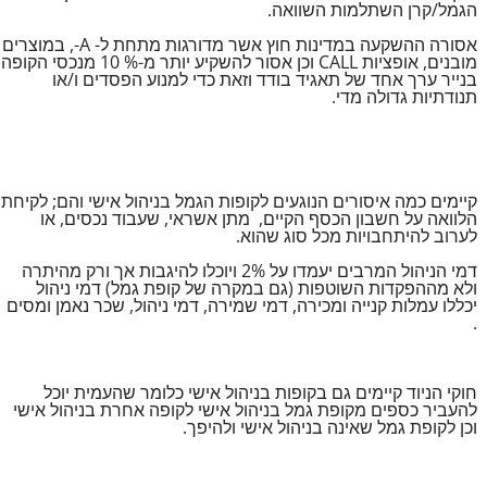
הגמל/קרן השתלמות השוואה.
אסורה ההשקעה במדינות חוץ אשר מדורגות מתחת ל- A-, במוצרים
מובנים, אופציות CALL וכן אסור להשקיע יותר מ-% 10 מנכסי הקופה
בנייר ערך אחד של תאגיד בודד וזאת כדי למנוע הפסדים ו/או
תנודתיות גדולה מדי.
קיימים כמה איסורים הנוגעים לקופות הגמל בניהול אישי והם; לקיחת
הלוואה על חשבון הכסף הקיים, מתן אשראי, שעבוד נכסים, או
לערוב להיתחבויות מכל סוג שהוא.
דמי הניהול המרבים יעמדו על 2% ויוכלו להיגבות אך ורק מהיתרה
ולא מההפקדות השוטפות (גם במקרה של קופת גמל) דמי ניהול
יכללו עמלות קנייה ומכירה, דמי שמירה, דמי ניהול, שכר נאמן ומסים
.
חוקי הניוד קיימים גם בקופות בניהול אישי כלומר שהעמית יוכל
להעביר כספים מקופת גמל בניהול אישי לקופה אחרת בניהול אישי
וכן לקופת גמל שאינה בניהול אישי ולהיפך.