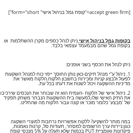
[accept green firm="קופת גמל בניהול אישי" form="short"]
בקופות גמל בניהול אישי
ניתן לנהל כספים מקרן ההשתלמות או
בקופת גמל שהם מבמעמד עצמאי בלבד.
ניתן לנהל את הכסף בשני אופנים:
1. ניהול ע"י מנהל תיקים-כאן נותן החוסך ייפוי כוח למנהל השקעות
לפעול ולבצע קניות ומכירות בחשבון הלקוח.הלקוח מאשר את
מדיניות ההשקעה ויכול לשנות את דעתו בכל עת.
2. ניהול אישי של הלקוח -העמית הוא זה שבוחר את הנכסים שירכיבו
את התיק האישי שלו,למעשה בית ההשקעות הנבחר משחק תפקיד
של 'מבצע' כלומר מוכר או קונה עבור הלקוח מה שהחליט.
במה מותר להשקיע? ללקוח אפשרויות נרחבות למוצרי השקעה
כגון:ניירות ערך הרשומים למסחר, תעודות סל, קרנות נאמנות,
פיקדונות ואופציית PUT בכמות שלא תעלה על 5% מנכסי קופת