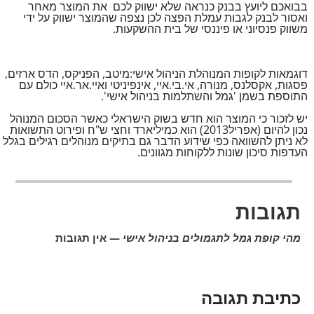
בבואכם ליועץ בבנק כנראה שלא ישווק לכם את המוצר מאחר
ואסור לבנק לגבות עמלת הפצה לכן נצפה שהמוצר ישווק על ידי
משווק פנסיוני או פיננסי של בית ההשקעות.
דוגמאות לקופות המנוהלת הניהול אישי:מיטב, הפניקס, הדס ארזים,
פסגות, אקסלנס, מנורה, אי.בי.איי, אינפיניטי ואיי.אר.איי כולם עם
התוספת בשמן 'גמל והשתלמות בניהול אישי'.
יש לזכור כי המוצר הוא חדש בשוק הישראלי כאשר הסכום המנוהל
נכון להיום (אפריל2013) הוא כמיליארד וחצי ש"ח ופירוט התשואות
לא ניתן להשוואה כפי שידוע הדבר גם בתיקים מנוהלים רגילים בגלל
העדפות סיכון שונות ללקוחות מגוונים.
תגובות
מהי קופת גמל לתגמולים בניהול אישי
— אין תגובות
כתיבת תגובה