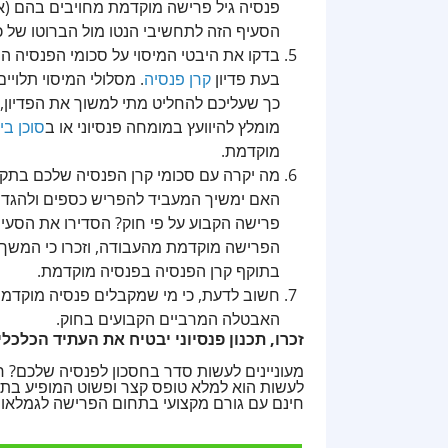
פנסיה גיל פרישה מוקדמת מחויבים בהם (א
הסעיף הזה לתחשיבי הנטו מול הברוטו של
בדקו את היבטי המיסוי על סכומי הפנסיה ה
בעת פדיון
קרן פנסיה
. מסלולי המיסוי תלויי
כך שעליכם להחליט מתי למשוך את הפדיון,
מומלץ להיוועץ במומחה פנסיוני או ב
סוכן בי
מוקדמת.
מה יקרה עם סכומי קרן הפנסיה שלכם בת
האם ימשיך המעביד להפריש כספים ולהגדיל 
פרישה הקבוע על פי חוק? הסדירו את הסעיף
הפרישה מוקדמת מהעבודה, וזכרו כי המשך ה
בתוקף קרן הפנסיה בפנסיה מוקדמת.
חשוב לדעת, כי מי שמקבלים פנסיה מוקדמת
האבטלה המרביים הקבועים בחוק.
זכרו, תכנון פנסיוני יבטיח את העתיד הכל
מעוניינים לעשות סדר בחסכון לפנסיה שלכם?
לעשות הוא למלא טופס קצר ופשוט המופיע בתח
חינם עם גורם מקצועי בתחום הפרישה לגמלאות