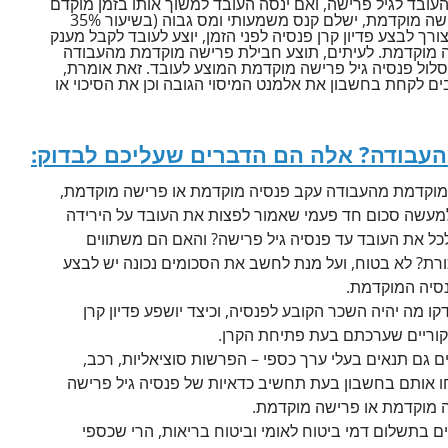
עובד לגיל פרישה, ואם ינסה העובד למשוך אותו בזמן מוקדם
יותר כי הוא רוצה לעשות פנסיה מוקדמת או פרישה מוקדמת, ישלם קנס משמעותי ומס גבוה (בשיעור 35%
ך לבצע פדיון קרן פנסיה לפני הזמן, יוצע לעובד לקבל מענק
ה מוקדמת. לעיתים, תוצע חבילת פרישה מוקדמת מהעבודה
לול פנסיה גיל פרישה מוקדמת המוצע לעובד. זאת אומרת,
ם לקחת בחשבון את אלמנט המיסוי הגובה וכן את הסיכוי או
העבודה? אלה הם הדברים שעליכם לבדוק:
 מוקדמת מהעבודה עקב פנסיה מוקדמת או פרישה מוקדמת,
למעשה סכום חד פעמי שאמור לפצות את העובד על הירידה
לכל את העובד עד פנסיה גיל פרישה? והאם הם משתווים
רת? לא בטוח, ועל מנת לחשב את הסכומים נכונה יש לבצע
נסיה המוקדמת.
קו מה יהיה השכר הקובע לפנסיה, וכיצד יושפע פדיון קרן
וריים שערכתם בעת פתיחת הקרן.
ם גם תנאים בעלי ערך כספי – הפרשות סוציאליות, רכב,
קחו אותם בחשבון בעת תחשיב כדאיות של פנסיה גיל פרישה
ה מוקדמת או פרישה מוקדמת.
ם בתשלום דמי ביטוח לאומי וביטוח בריאות, הרי שכספי