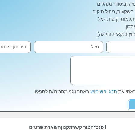
ה וביטוחי מנהלים
 השקעות, ניהול תיקים
למות וקופות גמל
סכון
וץ בנקאית ורגילה)
ראתי את
תנאי השימוש
באתר ואני מסכים/ה לתנאיו
i פנסיה
צור קשר
תקנון
השארת פרטים