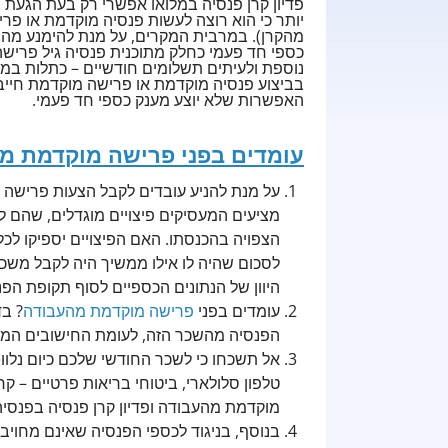
פדיון קרן פנסיה במלואו אפשרי רק בעת הגעת ה
מהקרן). במרבית המקרים, על מנת להימנע מהצור
כספי חד פעמי כחלק מתוכנית פנסיה גיל פריש
נוספת ולעיתים תשלומים חודשיים – כתלות במס
בביצוע פנסיה מוקדמת או פרישה מוקדמת חייבי
האפשרות שלא יוצע מענק כספי חד פעמי.
עומדים בפני פרישה מוקדמת מ
על מנת להניע עובדים לקבל הצעות פרישה
מציעים המעסיקים פיצויים מוגדלים, שהם 
הצפויה בהכנסתו. האם הפיצויים יספיקו לכ
לסכום שהיה לו אילו ממשיך היה לקבל משכו
היוון של הנתונים הכספיים לסוף תקופת הפ
עומדים בפני
פרישה מוקדמת מהעבודה
? בד
הפנסיה מהשכר הזה, לעומת החישובים המק
אל תשכחו כי לשכר החודשי שלכם כיום נלווי
טלפון סלולארי, ביטוחי בריאות פרטיים – 
מוקדמת מהעבודה ופדיון קרן פנסיה בפנסי
בנוסף, בניגוד לכספי הפנסיה שאינם מחויבי