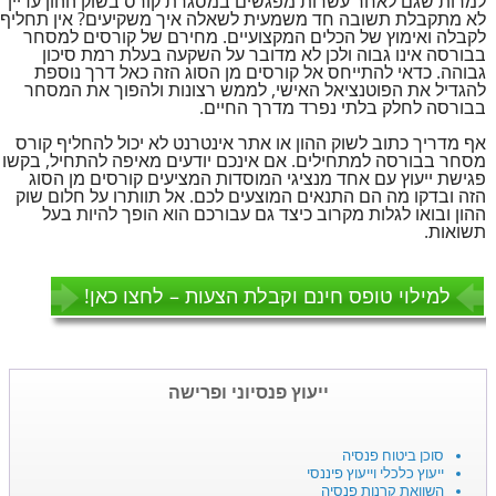
למרות שגם לאחר עשרות מפגשים במסגרת קורס בשוק ההון עדיין
לא מתקבלת תשובה חד משמעית לשאלה איך משקיעים? אין תחליף
לקבלה ואימוץ של הכלים המקצועיים. מחירם של קורסים למסחר
בבורסה אינו גבוה ולכן לא מדובר על השקעה בעלת רמת סיכון
גבוהה. כדאי להתייחס אל קורסים מן הסוג הזה כאל דרך נוספת
להגדיל את הפוטנציאל האישי, לממש רצונות ולהפוך את המסחר
בבורסה לחלק בלתי נפרד מדרך החיים.
אף מדריך כתוב לשוק ההון או אתר אינטרנט לא יכול להחליף קורס
מסחר בבורסה למתחילים. אם אינכם יודעים מאיפה להתחיל, בקשו
פגישת ייעוץ עם אחד מנציגי המוסדות המציעים קורסים מן הסוג
הזה ובדקו מה הם התנאים המוצעים לכם. אל תוותרו על חלום שוק
ההון ובואו לגלות מקרוב כיצד גם עבורכם הוא הופך להיות בעל
תשואות.
למילוי טופס חינם וקבלת הצעות – לחצו כאן!
ייעוץ פנסיוני ופרישה
סוכן ביטוח פנסיה
ייעוץ כלכלי וייעוץ פיננסי
השוואת קרנות פנסיה