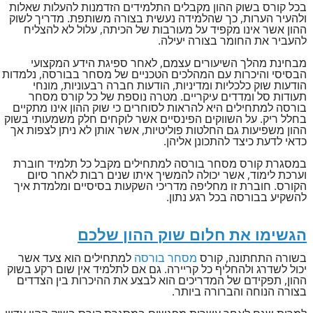
בכל קורס בשוק ההון מקבלים התלמידים הזדמנות להעלות שאלות
ולהעיר הערות, כך שהלמידה נעשית בצורה משותפת. מדריך לשוק
ההון אשר אינו מקפיד על מעורבות של הכיתה, עלול לא להצליח
להעביר את החומר בצורה יעילה.
מבחינת מהלך השיעורים עצמם, לאחר ספיגת הידע המקצועי
הבסיסי והיכרות עם המהלכים הטכניים של מסחר בבורסה, נלמדות
הודעות שוק כלכליות ומדיניות, הודעות חברה רבעוניות, מונחי
תעודות סל ומדדים עיקריים. מטרה נוספת של כל קורס מסחר
בורסה למתחילים היא להראות לסוחרים כי שוק ההון אינו מתקיים
בחלל ריק. על השווקים הפינסיים אשר לוקחים חלק משמעותי בשוק
ההון משפיעות גם החלטות פוליטיות, אשר אותן לא ניתן לצפות אך
כדאי לדעת כיצד להתכונן אליהן.
במסגרת קורס מסחר בורסה למתחילים מקבל כל תלמיד חוברת
וערכת לימוד, אשר יכולה להמשיך איתו שנים רבות לאחר סיום
הקורס. חוברת זו מחליפה מדריכי השקעות בסיסיים ומלמדת איך
להשקיע בבורסה בכל רגע נתון.
הגשימו את חלום שוק ההון שלכם
בשורה התחתונה, קורס
מסחר בורסה
למתחילים הוא צעד אשר
יכול לשדרג ולהחליף כל קריירה. גם אם לתלמיד אין שום רקע בשוק
ההון, תפקידם של המדריכים הוא לבצע את ההיכרות בין הצדדים
בצורה הנוחה והברורה ביותר.