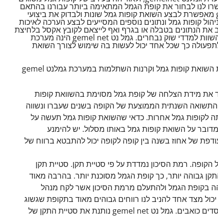
שרו לנו לבחור את קופת הגמל המתאימה ביותר עבורנו בהתאם
לצרכינו והעדפותינו. מערכת גמל נט gemel net מאפשרת לבצע השואת קופות גמל שונות ולבדוק את ביצועי
יהול קופות גמל ונתונים נוספים המסייעים לבצע הערכה לאיכות
gemeln מאפשרת להציב את הנתונים בטבלה או בגרף ואף לייצאם לקובץ אקסל בלחיצת
כפתור פשוטה. את תשואות קופות הגמל ניתן להשוות למדדי שוק נבחרים. גמל נט gemel net הינה מערכת
תפעולה כך שכל אחד יכול לעשות בה שימוש לצורך השואת
הפרמטרים העיקריים עליהם יש לשים דגש בעת השואת קופות גמל וקרנות השתלמות במערכת גמלנט gemel
ד את מידת הצלחה של קופת גמל מסוימת בהשוואת קופות
בדוק באמצעות גמלנט gemelnt את התשואה השנתית הממוצעת של הקופה בשנים שעברו ונשווה
אותה לקופות גמל אחרות. כדאי שהשואת קופות גמל תעשה על
סית (רצוי מעל 5 שנים) וכי מדובר על השואת קופות גמל באותו מסלול. יש להימנע
דפת של אחוז בשנה בין קופה לקופה יכול להתבטא ברווח של
 הקופה. רמת הסיכון נמדדת על פי סטיית תקן. סטיית תקן
קן גבוהה יותר, כך קופת הגמל מסוכנת יותר. בהרבה מאוד
הה בקופת הגמל ולהתעלם מרמת הסיכון אשר לקח מנהל
 יכול מצד אחד להניב לנו רווחים גבוהים מאוד בתקופת שגשוג
אך בתקופת שפל הוא גם יכול להניב לנו הפסדים כואבים. גמל נט gemel net נותנת את סטיית התקן של