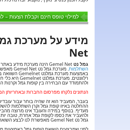
למילוי טופס חינם וקבלת הצעות – לח
Net
גמל נט
Gemel Net הינה מערכת מידע באתר משרד האוצר המציגה נתונים אודות
השתלמות
. מערכת ג
באמצעות מערכת
רלוונטים. מערכ
ולהתמודד עם הבחירה בין קופות גמל וקרנות 
הנתונים נלקחו מפרסום החברות ובאחריותן המ
בעבר, המעביד הוא זה שהיה בוחר עבור עובדיו
ההחלטה באיזו קופת גמל וקרן השתלמות להשקיע
מעדיף. בנוסף במידה והעובד אינו מרוצה מהביצ
ולהעביר את כספו לקופת גמל אחרת, טובה יותר
גמל נט Gemel Net מאפשרת לנו לבצע השואת קופות גמל בצורה הטובה יותר.