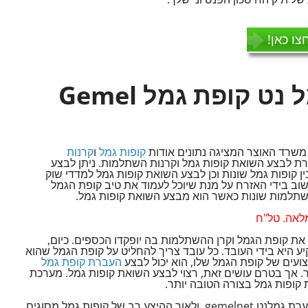
צו כאן!
מידע על מערכת גמל נט קופת גמל Gemel
קופות גמל
ו
קרנות
מל נט Gemel Net מאפשרת לבצע השואת קופות גמל וקרנות השתלמות. ניתן לבצע
 גמלנט Gemelnet השוואה בין קופות גמל שונות וכן לבצע השואת קופות גמל למדדי שוק
ת גמלנט Gemelnet היא כלי חשוב בידי האזרח על מנת שיוכל לעמוד את טיב קופת הגמל
השתלמות שונות כאשר הוא מבצע השואת קופות גמל.
לאה. טל"ח
 את קופת הגמל וקרן ההשתלמות בה יופקדו הכספים. כיום,
 היא בידי העובד. כל עובד צריך להחליט על קופת הגמל שהוא
ועים של קופת הגמל שלו, הוא יכול לבצע
העברת קופת גמל
. אך בטרם עושים זאת, רצוי לבצע השואת קופות גמל. מערכת
לפני שמבצעים השואת קופות גמל באמצעות מערת גמלנט gemelnet, ולאור ההיצע רב של קופות גמל מסוגים