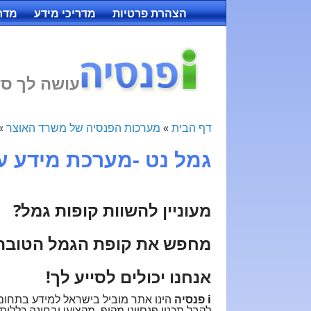
הצהרת פרטיות
מדריכי מידע
מדרי
עושה לך סד
דף הבית
»
מערכות הפנסיה של משרד האוצר
»
גמל נט -מערכת מידע ע
מעוניין להשוות קופות גמל?
מחפש את קופת הגמל הטובה 
אנחנו יכולים לסייע לך!
i פנסיה
הינו אתר מוביל בישראל למידע בתחום ק
לקבל תכנון פנסיוני מקיף, מקצועי ובחינה כללית