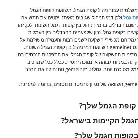
משלמים עבור ניהול קופת הגמל. תשואות קופות הגמל
ות גמל
ולכן דמי הניהול שגובים מאיתנו יקטינו את התשואה
ישנם הבדלים בדמי הניהול בין קופות הגמל השונות ולכן, זהו
עים בקופת גמל. נכון שלפעמים ההבדלים בין העמלות
ות הגמל הם מכשירי השקעה לשנים רבות והעמלה משולמת על
שונות.
 מדיניות ההשקעה של קופת הגמל ואת התפלגות הנכסים בה.
תה במניות גבוהה או נמוכה יחסית. ככלל ככל שמרכיב
המניות בקופת הגמל גבוה יותר, כך קופת הגמל מסוכנת יותר. גמלנט gemelnet נותנת לנו את הרכב
בנוסף, מאפשרת לכם מערכת גמל נט gemel net השוואה של מגוון פרמטרים נוספים, בדומה למערכת
קופת הגמל שלך?
 הגמל הקיימות בישראל?
 בקופות הגמל שלך?