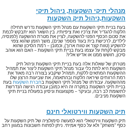
מנהלי תיקי השקעות, ניהול תיקי
השקעות,ניהול תיק השקעות
בעת בניית תיקי השקעות עם מנהל תיקי השקעות נדרש תחילה
הלקוח להגדיר את צרכיו ואת ציפיותיו. בין השאר הוא יתבקש לכמת
את סכום הכסף הפנוי להשקעה, לציין את מטרת ההשקעה (לפנסיה,
לילדים, לרכישת בית בעוד מספר שנים), משך הזמן שהוא צפוי
להשקיע (טווח קצר או טווח ארוך), וכמובן – רמת הסיכון שהוא
מבקש לקחת על עצמו בעת בניית תיקי השקעות – האם הוא אוהב
סיכון, חושש ממנו או אדיש אליו?
מטרתן של שאלות אלה בעת בניית תיקי השקעות וניהול תיק
השקעות היא לתת כלי עבור מנהל תיקי השקעות ליצור את תמהיל
ההשקעות המתאים ללקוח, תמהיל שיקבע בצורה רבה מאוד את
רמת הרווחים שיראה הלקוח ובהתאמה, את שביעות הרצון שלו
מההשקעה. עבודתו של מנהל תיקי השקעות ב
חברת השקעות
בעת
בניית תיקי השקעות במקרה זה היא כמובן עבודה רגישה הנדרשת
לתשומת לב רבה, ובעיקר – מקצוענות וניסיון בפעולת בניית תיקי
השקעות מניבים.
תיק השקעות ווירטואלי חינם
תיק השקעות ווירטואלי הוא למעשה סימולציה של תיק השקעות על
כסף "משחק" ולא על כסף אמיתי. ניתן לפתוח חשבונות במגוון רחב