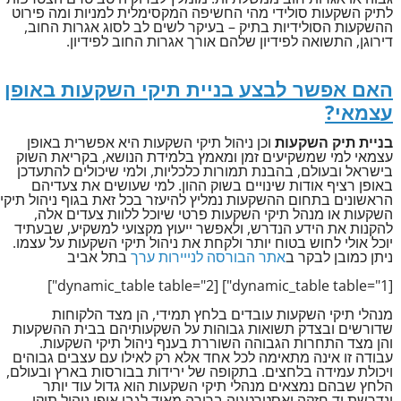
לתיק השקעות סולידי מהי החשיפה המקסימלית למניות ומה פירוט
ההשקעות הסולידיות בתיק – בעיקר לשים לב לסוג אגרות החוב,
דירוגן, התשואה לפידיון שלהם אורך אגרות החוב לפידיון.
האם אפשר לבצע בניית תיקי השקעות באופן
עצמאי?
בניית תיק השקעות
וכן ניהול תיקי השקעות היא אפשרית באופן
עצמאי למי שמשקיעים זמן ומאמץ בלמידת הנושא, בקריאת השוק
בישראל ובעולם, בהבנת תמורות כלכליות, ולמי שיכולים להתעדכן
באופן רציף אודות שינויים בשוק ההון. למי שעושים את צעדיהם
הראשונים בתחום ההשקעות נמליץ להיעזר בכל זאת בגוף ניהול תיקי
השקעות או מנהל תיקי השקעות פרטי שיוכל ללוות צעדים אלה,
להקנות את הידע הנדרש, ולאפשר ייעוץ מקצועי למשקיע, שבעתיד
יוכל אולי לחוש בטוח יותר ולקחת את ניהול תיקי השקעות על עצמו.
ניתן כמובן לבקר ב
אתר הבורסה לנייירות ערך
בתל אביב
[dynamic_table table="1"] [dynamic_table table="2"]
מנהלי תיקי השקעות עובדים בלחץ תמידי, הן מצד הלקוחות
שדורשים ובצדק תשואות גבוהות על השקעותיהם בבית ההשקעות
והן מצד התחרות הגבוהה השוררת בענף ניהול תיקי השקעות.
עבודה זו אינה מתאימה לכל אחד אלא רק לאילו עם עצבים גבוהים
ויכולת עמידה בלחצים. בתקופה של ירידות בבורסות בארץ ובעולם,
הלחץ שבהם נמצאים מנהלי תיקי השקעות הוא גדול עוד יותר
ונדרשת יד חזקה ואסטרטגיה ברורה מאוד לגבי אופן ניהול תיקי