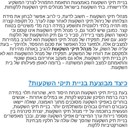
בניית תיקי השקעות באמצעות התאמת התמהיל לצרכי המשקיע
ולדרישותיו. בתי השקעות בישראל מנהלים תיקי השקעות ללקוחות.
מנהלי תיקי השקעות – חשוב לדעת, כי לרוב אפשר לבחון את מידת
הצלחתו של ניהול תיקי השקעות לאחר שנה לערך. כל תקופה קצרה
מזו תהיה בלתי רלוונטית ותושפע במידה רבה מדי משינויים בטווח
קצר. כמובן שיש לזכור גם, כי מנהל תיקי השקעות אינו קוסם וכי
כאשר השוק מצוי בירידה, סביר כי גם תיק ההשקעות של הלקוח
יפגע. עם זאת, תפקידו של מנהל תיקי השקעות הוא להגיב במהירות
למצבים אלה, ולמזער ככל האפשר את סכום ההפסד, ולהיפך – בעת
עליה של השוק, על
מנהל תיקי השקעות
להגיב באותה מהירות
ולמקסם את רווחיו של המשקיע. תפקידו של מנהל ההשקעות הוא לא
רק בניית תיקי השקעות, אלא גם מעקב אחריהם באופן שוטף
והתאמתם למצב השוק המשתנה – בדומה לאופן פעילותו של בית
השקעות.
כיצד מבוצעת בניית תיקי השקעות?
בעת בניית תיקי השקעות הנחת היסוד היא, שהרווח תלוי במידה
רבה ברמת הסיכון שנבקש לקחת, או במילים אחרות – אנשים
בוחרים באפיקי השקעה מסוכנים מתוך האמונה, שאלה יישאו
בעבורם רווחים גבוהים ומשתלמים יותר. בניית תיקי השקעות,
הנעשית בחוכמה על ידי מנהל תיקי השקעות, יוצרת סינרגיה בין
מספר ניירות ערך המייצרים אפיקי השקעה שונים, ובכך מאפשרים
בניית תיק השקעות שהסך שלו עולה על חלקיו מבחינת
האטרקטיביות ללקוח.