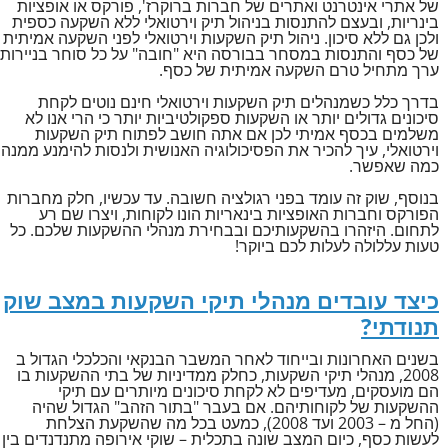
של אתרי אינטרנט ואתרים של חברות ברוקרז', פורקס או אופציות
בינריות, ובעצם להתנסות בניהול תיק וירטואלי ללא השקעה כספית
ולכן גם ללא סיכון. ניהול תיק השקעות וירטואלי לפני השקעה אמיתית
של כסף והתנסות במסחר בבורסה היא "חובה" על כל סוחר בניירות
ערך מתחיל טרם השקעה אמיתית של כסף.
בדרך כלל כשמנהלים תיק השקעות וירטואלי חינם נוטים לקחת
סיכונים גדולים יותר או השקעות ספקולטיביות יותר כי הרי אנו לא
משלמים בכסף אמיתי לכן אם אתה חושב לפתוח תיק השקעות
וירטואלי, עיך להכיר את הפסיכולוגיה האנושית ולנסות להימנע ממנה
כמה שאפשר.
בנוסף, שוק זה עומד בפני רגולציה חשובה. עד עכשיו, חלק מחברות
הפורקס וחברות האופציות בינאריות הונו לקוחות, ויצרו שם רע
לתחום. היזהרו בהשקעותיכם ובבחירת מנהלי ההשקעות שלכם. כל
טעות עללולה לעלות לכם ביוקר!
כיצד עובדים מנהלי תיקי השקעות במצב שוק
תנודתי?
בשנים האחרונות ובייחוד לאחר המשבר הבנקאי והכלכלי הגדול ב
2008, מנהלי תיקי השקעות, כחלק ממדיניות של בתי ההשקעות בו
הם מועסקים, מעדיפים לא לקחת סיכונים מיותרים עם תיקי
ההשקעות של לקוחותיהם. אם בעבר "בתור הזהב" הגדול שהיה
(החל מ – 2003 ועד 2008), כמעט בכל מה שהשקעת הצלחת
לעשות כסף, כיום המצב שונה בתכלית – שוקי אירופה מתנדנדים בין