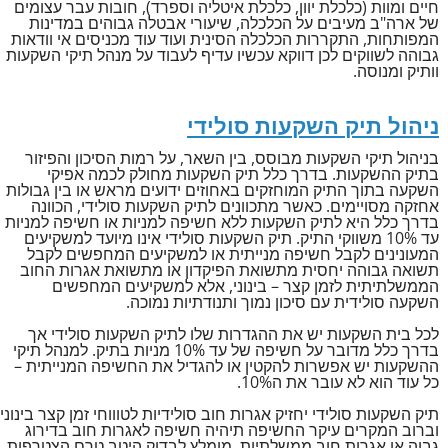
חיים ומוות (כלכלת יוון, כלכלת איטליה וספרד), חובות עבר עצומים
של ארה"ב מעיבים על הכלכלה, שיעורי אבטלה גבוהים במדינות
המפותחות, התקררות הכלכלה הסינית ועוד עוד מכניסים אי וודאות
גבוהה לשווקים לכן דווקא עכשיו עדיף לעבוד על מנהל תיקי השקעות
וותיק ומנוסה.
ניהול תיק השקעות סולידי
בניהול תיקי השקעות מבוסס, בין השאר, על רמות הסיכון והפיזור
בתיק ההשקעות. בדרך כלל תיק השקעות מחולק לכמה אפיקי
השקעה בתוך התיק המוחזקים באחוזים ידועים מראש או בין גבולות
אחזקה מסויימים. כאשר מתכוונים לתיק השקעות סולידי, הכוונה
בדרך כלל היא לתיק השקעות ללא חשיפה למניות או חשיפה למניות
עד 10% משווקי התיק. תיק השקעות סולידי אינו מיועד למשקיעים
המעונינים לקבל חשיפה מנייתית או למשקיעים המחפשים לקבל
תשואה גבוהה יחסית מתשואת הפיקדון או מתשואת אגרות החוב
הממשלתיתית לזמן קצר – בינוני, אלא למשקיעים המחפשים
השקעה סולידית עם סיכון נמוך ותנודתיות נמוכה.
לכל בית השקעות יש את ההגדרות שלו לתיק השקעות סולידי אך
בדרך כלל מדובר על חשיפה של עד 10% מניות בתיק. למנהל תיקי
ההשקעות יש אפשרות להקטין או להגדיל את החשיפה המנייתית –
כל עוד הוא לא עובר את ה10%.
תיק השקעות סולידי יחזיק אגרות חוב סולידיות לטוווחי זמן קצר בינוני
וברוב המקרים עיקר החשיפה תיהיה חשיפה לאגרות חוב בדירוג
גבוה או אגרות חוב ממשלתיות. מומלץ לבדוק היטב טרם הצטרפות