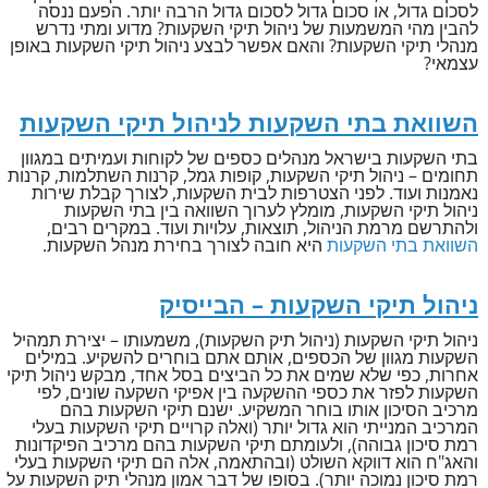
לסכום גדול, או סכום גדול לסכום גדול הרבה יותר. הפעם ננסה
להבין מהי המשמעות של ניהול תיקי השקעות? מדוע ומתי נדרש
מנהלי תיקי השקעות? והאם אפשר לבצע ניהול תיקי השקעות באופן
עצמאי?
השוואת בתי השקעות לניהול תיקי השקעות
בתי השקעות בישראל מנהלים כספים של לקוחות ועמיתים במגוון
תחומים – ניהול תיקי השקעות, קופות גמל, קרנות השתלמות, קרנות
נאמנות ועוד. לפני הצטרפות לבית השקעות, לצורך קבלת שירות
ניהול תיקי השקעות, מומלץ לערוך השוואה בין בתי השקעות
ולהתרשם מרמת הניהול, תוצאות, עלויות ועוד. במקרים רבים,
השוואת בתי השקעות
היא חובה לצורך בחירת מנהל השקעות.
ניהול תיקי השקעות – הבייסיק
ניהול תיקי השקעות (ניהול תיק השקעות), משמעותו – יצירת תמהיל
השקעות מגוון של הכספים, אותם אתם בוחרים להשקיע. במילים
אחרות, כפי שלא שמים את כל הביצים בסל אחד, מבקש ניהול תיקי
השקעות לפזר את כספי ההשקעה בין אפיקי השקעה שונים, לפי
מרכיב הסיכון אותו בוחר המשקיע. ישנם תיקי השקעות בהם
המרכיב המנייתי הוא גדול יותר (ואלה קרויים תיקי השקעות בעלי
רמת סיכון גבוהה), ולעומתם תיקי השקעות בהם מרכיב הפיקדונות
והאג"ח הוא דווקא השולט (ובהתאמה, אלה הם תיקי השקעות בעלי
רמת סיכון נמוכה יותר). בסופו של דבר אמון מנהלי תיק השקעות על