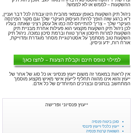
ההשקעות – לממש או לא לממש?
ניהול תיק השקעות באופן עצמאי מהבית הינו עבודה לכל דבר ועניין,
ז"א ברגע שזה הופך להיות העיסוק העיקרי שלך וגם מקור הפרנסה
העיקרי שלך – צריך להתייחס לזה כמו אל עסק רציני שאתה בעליו
לכן ניהול תיק השקעות מקצועי הוא פעילות אחרת מבניית תיק
השקעות למרות חיסכון ארוך טווח וברמת סיכון נמוכה. ניהול תיק
השקעות טוב מסתמך על אסטרטגיית מסחר מוגדרת ומדוייקת,
אורח רוח, ידע וניסיון.
למילוי טופס חינם וקבלת הצעות – לחצו כאן!
אין לראות במאמר זה משום ייעוץ פנסיוני או כל סוג של אחר של
ייעוץ והוא אינו מהווה תחליף לייעוץ אישי מאיש מקצוע מוסמך
המתחשב בנתונים ובצרכים המיוחדים של כל אדם.
ייעוץ פנסיוני ופרישה
סוכן ביטוח פנסיה
ייעוץ כלכלי וייעוץ פיננסי
השוואת קרנות פנסיה