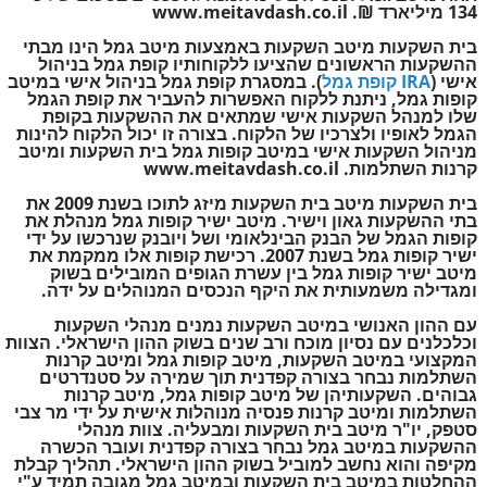
134 מיליארד ₪. www.meitavdash.co.il
בית השקעות מיטב השקעות באמצעות מיטב גמל הינו מבתי
ההשקעות הראשונים שהציעו ללקוחותיו קופת גמל בניהול
אישי (
IRA קופת גמל
). במסגרת קופת גמל בניהול אישי במיטב
קופות גמל, ניתנת ללקוח האפשרות להעביר את קופת הגמל
שלו למנהל השקעות אישי שמתאים את ההשקעות בקופת
הגמל לאופיו ולצרכיו של הלקוח. בצורה זו יכול הלקוח להינות
מניהול השקעות אישי במיטב קופות גמל בית השקעות ומיטב
קרנות השתלמות. www.meitavdash.co.il
בית השקעות מיטב בית השקעות מיזג לתוכו בשנת 2009 את
בתי ההשקעות גאון וישיר. מיטב ישיר קופות גמל מנהלת את
קופות הגמל של הבנק הבינלאומי ושל ויובנק שנרכשו על ידי
ישיר קופות גמל בשנת 2007. רכישת קופות אלו ממקמת את
מיטב ישיר קופות גמל בין עשרת הגופים המובילים בשוק
ומגדילה משמעותית את היקף הנכסים המנוהלים על ידה.
עם ההון האנושי במיטב השקעות נמנים מנהלי השקעות
וכלכלנים עם נסיון מוכח ורב שנים בשוק ההון הישראלי. הצוות
המקצועי במיטב השקעות, מיטב קופות גמל ומיטב קרנות
השתלמות נבחר בצורה קפדנית תוך שמירה על סטנדרטים
גבוהים. השקעותיהן של מיטב קופות גמל, מיטב קרנות
השתלמות ומיטב קרנות פנסיה מנוהלות אישית על ידי מר צבי
סטפק, יו"ר מיטב בית השקעות ומבעליה. צוות מנהלי
ההשקעות במיטב גמל נבחר בצורה קפדנית ועובר הכשרה
מקיפה והוא נחשב למוביל בשוק ההון הישראלי. תהליך קבלת
ההחלטות במיטב בית השקעות ובמיטב גמל מגובה תמיד ע"י