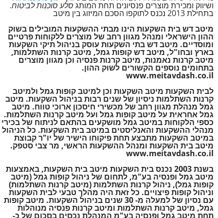
ושיווק ומכירת מוצרים פנסיונים תחת המותג
סלע סוכנות לביטוח
.
בתחילת 2013 נכנס לתוקפו הסכם המיזוג בין מיטב
מיטב דש בית השקעות הינו מבתי ההשקעות המובילים בשוק
ההון הישראלי ומנהל מגוון רחב של מוצרים ללקוחות פרטיים
ומוסדיים. מיטב דש בתי השקעות עוסק בניהול תיקי השקעות
בארץ ובחו"ל, מיטב דש קופות גמל, מיטב קרנות השתלמות,
מיטב קרנות נאמנות, מיטב קרנות פנסיה וכן מגוון מוצרים
בתחומים נוספים הקשורים לשוק ההון.
www.meitavdash.co.il
לבית השקעות מיטב השקעות וכן למיטב קופות גמל ולמיטב
קרנות השתלמות ניסיון של שנים רבות בניהול השקעות.
מיטב
גמל
מנהלת מגוון רחב של מכשירי חיסכון ארוכי טווח. מיטב
גמל אחראית על מיטב קופות גמל ועל מיטב קרנות השתלמות.
כספי הלקוחות במיטב גמל מושקעים בהתאם לניתוח של בכירי
מנהלי ההשקעות והאנליסטים במיטב בית השקעות. כל הניהול
במיטב השקעות מתבצע תחת פיקוחו הישיר של יו"ר קבוצת
מיטב בית השקעות ומנהל ההשקעות הראשי, מר צבי סטפק.
www.meitavdash.co.il
בשנת 2003 נכנס בית השקעות מיטב בית השקעות, באמצעות
מיטב גמל ופנסיה בע"מ, לתחום של ניהול קופות גמל (מיטב
קופות גמל), ניהול קרנות השתלמות (מיטב קרנות השתלמות)
וניהול קופות פיצויים. כל זאת היה מהלך טבעי לבית השקעות
עם נסיון של למעלה מ- 30 שנים בניהול השקעות. מיטב קופות
גמל, מיטב קרנות השתלמות ומיטב קרנות פנסיה מנוהלות
תחת מיטב גמל ופנסיה בע"מ המנהלת נכסים בסכום של כ-