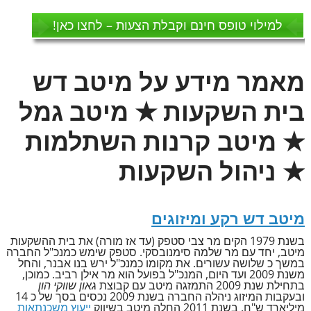
למילוי טופס חינם וקבלת הצעות – לחצו כאן!
מאמר מידע על מיטב דש
בית השקעות ★ מיטב גמל
★ מיטב קרנות השתלמות
★ ניהול השקעות
מיטב דש רקע ומיזוגים
בשנת 1979 הקים מר צבי סטפק (עד אז מורה) את בית ההשקעות
מיטב, יחד עם מר שלמה סימנובסקי. סטפק שימש כמנכ"ל החברה
במשך כ שלושה עשורים. את מקומו כמנכ"ל ירש בנו אבנר, והחל
משנת 2009 ועד היום, המנכ"ל בפועל הוא מר אילן רביב. כמוכן,
בתחילת שנת 2009 התמזגה מיטב עם קבוצת
גאון שווקי הון
ובעקבות המיזוג ניהלה החברה בשנת 2009 נכסים בסך של כ 14
מיליארד ש"ח. בשנת 2011 החלה מיטב בשיווק
ייעוץ משכנתאות