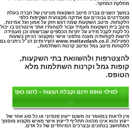
מחלקת המחקר.
במשך השנים צברה מיטב השקעות מוניטין של חברה בעלת
סטנדרטים גבוהים עם אתיקה מקצועית ושקיפות כלפי
הלקוחות. מיטב השקעות שמה דגש חזק על אמון ועל אמינות.
מיטב בית השקעות מעמיד עבור לקוחותיו אתר אינטרנט בו יכול
כל לקוח לקבל מידע על יתרות הכספים שברשותו וכן מעמידה
לרשות לקוחותיה מענה טלפוני אישי ומקצועי הניתן בשעות
הפעילות. www.meitavdash.co.il השירותים הנ"ל ניתנים גם
ללקוחות מיטב גמל ומיטב קרנות השתלמות,.
להצטרפות ולהשוואת בתי השקעות,
קופות גמל וקרנות השתלמות מלא
הטופס.
למילוי טופס חינם וקבלת הצעות – לחצו כאן!
אין לראות במאמר זה משום ייעוץ פנסיוני או כל סוג אחר של
ייעוץ והוא אינו מהווה תחליף לייעוץ אישי מאיש מקצוע מוסמך
המתחשב בנתונים ובצרכים המיוחדים של כל אדם.