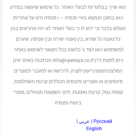
הוא שייך בבלעדיות לבעלי האתר. כל שימוש שיעשה במידע
ו/או בתוכן הנמצא באיי פנסיה – i פנסיה הינו על אחריות
הגולש בלבד וכי ידוע לו כי בעלי האתר לא יהיו אחראים בגין
כל טענה כל שהיא, בין טענה ישירה ובין עקיפה, שיגרם
למשתמש ו/או לצד ג' כלשהו בכל הקשור לשימוש באתר.
ניתן לפנות דרך
info@i-pensya.co.il
הכתבות באתר אינן
המלצה\הצעה\ייעוץ לקניה, לרכישה או למעבר למוצרים
פינסיונים או מוצרים פיננסים הכוללים קרנות השתלמות,
קופות גמל, קרנות נאמנות, תיקי השקעות מנוהלים ,מוצרי
ביטוח ופנסיה
Русский
|
عربي
|
English