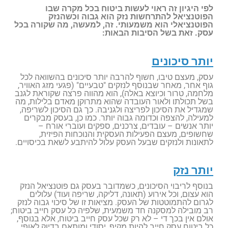
לפי היגיון זה ראוי לעשות ביטוח בכל מקרה שבו
הפוטנציאל להתרחשות נזק הוא גבוה וכשהנזק
הפוטנציאלי הוא משמעותי. זה, למעשה, מה שקורה בכל
עסק. זאת בשל הסיבות הבאות:
יותר סיכונים
עסק, מעצם טיבו, חשוף להרבה יותר סיכונים בהשוואה לכל
גוף אחר, מאחר שבנוסף לנזקים "טבעיים" (פגעי מזג האוויר,
מלחמה, טרור וכיוצא באלה), הוא מהווה פרצה שקוראת לגנב
בשל תכולתו ולאור העובדה שהוא מתרוקן מאדם בלילות, מה
שמגדיל את הסיכון לפריצה ולגניבה. כך גם הסיכון לשריפה,
למעילה, להצפה וכדומה גבוה יותר. כמו כן, בעסק מבקרים
יותר אנשים – עובדים, צרכנים, ספקים ועוברי אורח –
שחשופים, מעצם הפעילות העסקית והנוכחות הפיזית,
לתאונות ולנזקים שבעל העסק עלול להיתבע לשאת בכיסויים.
יותר נזק
בנוסף לריבוי הסיכונים, כשמדובר בעסק גם פוטנציאל הנזק
הוא עצום, וכל אירוע (תאונה, דליקה, שריפה ועוד) עלולים
לגרום להתמוטטות של העסק. מציאות זו של סיכוי גבוה לנזק
רב מובילה למסקנה חד משמעית, שלפיה כל עסק חייב ביטוח;
אולם אין בכך די – לא רק שכל עסק חייב ביטוח, אלא בנוסף,
כל ביטוח עסק חייב להיות מקיף, יסודי ומותאם בדיוק לאופי