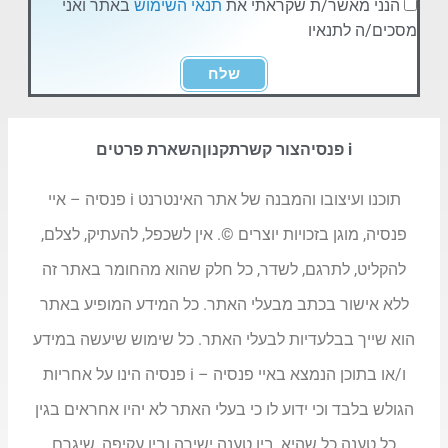
הנני מאשר/ת שקראתי את
תנאי השימוש
באתר ואני
מסכים/ה לתנאיו
שלח
i פנסיה
צור קשר
תקנון
השארת פרטים
תוכנו ועיצובו והמבנה של אתר האינטרנט i פנסיה – איי
פנסיה, מוגן בזכויות יוצרים ©. אין לשכפל, להעתיק, לצלם,
להקליט, לתרגם, לשדר, כל חלק שהוא מהחומר באתר זה
ללא אישור בכתב מבעלי האתר. כל המידע המופיע באתר
הוא שייך בבלעדיות לבעלי האתר. כל שימוש שיעשה במידע
ו/או בתוכן הנמצא באיי פנסיה – i פנסיה הינו על אחריות
הגולש בלבד וכי ידוע לו כי בעלי האתר לא יהיו אחראים בגין
כל טענה כל שהיא, בין טענה ישירה ובין עקיפה, שיגרם