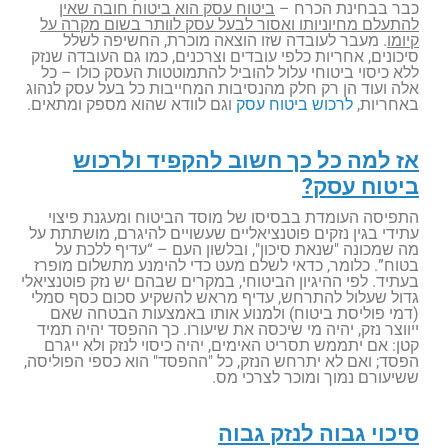
כבר בבחינת הכרח –
ביטוח עסק הוא ביטוח חובה שאין
להתעלם מחיוניותו ואסור לבעל עסק לוותר בשום מקרה על
קיומו
. מעבר לעובדה שזו הוצאה מוכרת, החשיפה לשלל
סיכונים, אחריות כלפי עובדים וצרכנים, כמו גם העובדה שנזק
ללא כיסוי ביטוחי עלול להוביל להתמוטטות העסק כולו – כל
אלה ועוד הן רק חלק מהנסיבות המחייבות כל בעל עסק לנהוג
באחריות,
לרכוש ביטוח עסק
וגם לוודא שהוא מספק ומתאים.
אז למה כל כך חשוב להקפיד ולרכוש
ביטוח עסק?
התפיסה העומדת בבסיסו של מוסד הביטוח ומעגנת פיצוי
עתידי בגין נזקים פוטנציאליים שעשויים להיגרם, מושתתת על
מה שמכונה "שנאת סיכון", ובלשון העם – “עדיף ללכת על
בטוח”. כלומר, כדאי לשלם מעט כדי להימנע מתשלום מופרז
בעתיד. לפי ההיגיון הביטוחי, במקרים שבהם יש נזק פוטנציאלי
גדול שעלול להתרחש, עדיף מראש להשקיע סכום כסף סמלי
(דמי פוליסת ביטוח) ולמנוע אותו באמצעות הבטחה שאם
ייווצר נזק, יהיה מי שיכסה את שיעורו. כך ההפסד יהיה תמיד
קטן: אם יתממש תסריט האימים, יהיה כיסוי לנזק ולא ייגרם
הפסד; ואם לא יתרחש הנזק, כל "ההפסד" הוא כספי הפוליסה,
ששיעורם נמוך ומוכר לצרכי מס.
סיכוי גבוה לנזק גבוה