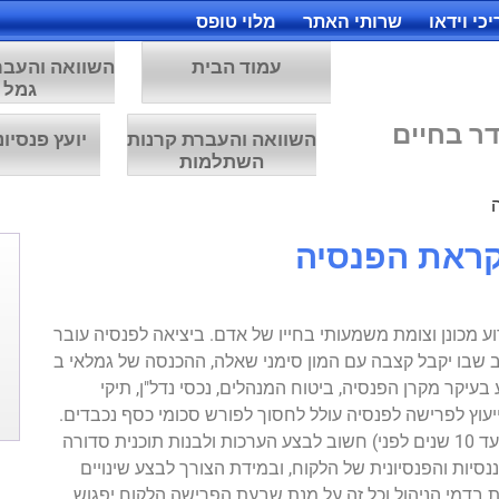
כי וידאו
שרותי האתר
מלוי טופס
עמוד הבית
השוואה והעבר
גמל
ר בחיים
השוואה והעברת קרנות
יועץ פנסיונ
השתלמות
קראת הפנסיה
 מכונן וצומת משמעותי בחייו של אדם. ביציאה לפנסיה עובר
 שבו יקבל קצבה עם המון סימני שאלה, ההכנסה של גמלאי ב
 בעיקר מקרן הפנסיה, ביטוח המנהלים, נכסי נדל"ן, תיקי
ייעוץ לפרישה לפנסיה עולל לחסוך לפורש סכומי כסף נכבדים.
לקראת הפרישה, ועדיף כמה שיותר מוקדם (עד 10 שנים לפני) חשוב לבצע הערכות ולבנות תוכנית סדורה
סיות והפנסיונית של הלקוח, ובמידת הצורך לבצע שינויים
בדמי הניהול וכל זה על מנת שבעת הפרישה הלקוח יפגוש