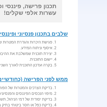
תכנון פרישה, פיננסי ופ
עשרות אלפי שקלים!
שלבים בתכנון פנסיוני ופיננסי טרום פריש
1. פגישת היכרות והגדרת המטרות של החוסך.
2. איסוף וניתוח המידע.
3. יצירת תוכנית שמשלבת את ההיבטים הפנסיונים והפיננסים.
4. יישום התוכנית.
5. בקרה ועדכון התוכנית לאורך השנים והצמתים השונים שהלקוח יעבור בהם.
ממש לפני הפרישה (כחודשיים
1. בדיקת הצרכים והמטרות של הפורש לתקופת הפנסיה.
2. מיפוי הנכסים הפיננסים והפנסיונים והתאמת רמות הסיכון.
3. בדיקת יסודית של דמי הניהול, תשואות ורכיבי ביטוח.
4. בדיקת כפל או חסר ביטוחי בתיק ביטוח של הפורש (בריאות,סיעוד וכו).