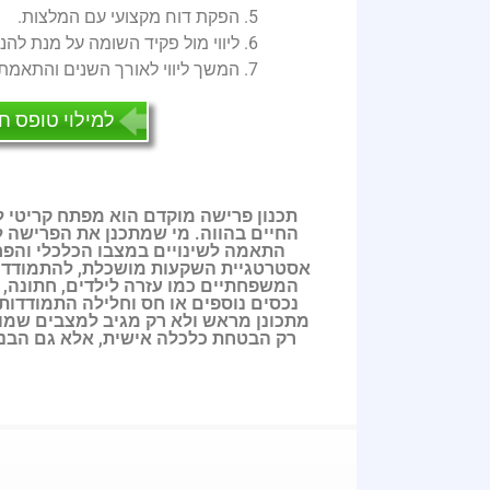
5. הפקת דוח מקצועי עם המלצות.
6. ליווי מול פקיד השומה על מנת להנות מכל מקלטי המס הקיימים.
7. המשך ליווי לאורך השנים והתאמת התוכניות בהתאם לשינויים שיגיעו.
למילוי טופס ח
תכנון פרישה מוקדם הוא מפתח קריטי לב
החיים בהווה. מי שמתכנן את הפרישה ל
התאמה לשינויים במצבו הכלכלי והפחת
אסטרטגיית השקעות מושכלת, להתמודד עם
המשפחתיים כמו עזרה לילדים, חתונה, 
נכסים נוספים או חס וחלילה התמודדות 
מתכונן מראש ולא רק מגיב למצבים שמוצג
רק הבטחת כלכלה אישית, אלא גם הבניי