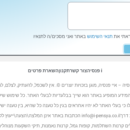
ראתי את
תנאי השימוש
באתר ואני מסכים/ה לתנאיו
i פנסיה
צור קשר
תקנון
השארת פרטים
ו ועיצובו והמבנה של אתר האינטרנט i פנסיה – איי פנסיה, מוגן בזכויות יוצרים ©. אין לשכפל
לו כי בעלי האתר לא יהיו אחראים בגין כל טענה כל שהיא, בין טענה יש
 דרך
info@i-pensya.co.il
הכתבות באתר אינן המלצה\הצעה\ייעוץ לקני
ים קרנות השתלמות, קופות גמל, קרנות נאמנות, תיקי השקעות מנוהלים 