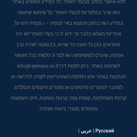
ללא אישור בכתב מבעלי האתר. כל המידע המופיע באתר
הוא שייך בבלעדיות לבעלי האתר. כל שימוש שיעשה
במידע ו/או בתוכן הנמצא באיי פנסיה – i פנסיה הינו על
אחריות הגולש בלבד וכי ידוע לו כי בעלי האתר לא יהיו
אחראים בגין כל טענה כל שהיא, בין טענה ישירה ובין
עקיפה, שיגרם למשתמש ו/או לצד ג' כלשהו בכל הקשור
לשימוש באתר. ניתן לפנות דרך
info@i-pensya.co.il
הכתבות באתר אינן המלצה\הצעה\ייעוץ לקניה, לרכישה או
למעבר למוצרים פינסיונים או מוצרים פיננסים הכוללים
קרנות השתלמות, קופות גמל, קרנות נאמנות, תיקי השקעות
מנוהלים ,מוצרי ביטוח ופנסיה
Русский
|
عربي
|