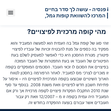
i פנסיה - עושה לך סדר בחיים
| המרכז להשוואת קופות גמל,
השוואת קרנות השתלמות,
השוואת בתי השקעות, תכנון
הוראות תיקון 3 לחוק קופות הגמל
קופת גמל בניהול אישי IRA
הפקדה לקרן השתלמות 2016
קרן השתלמות לעצמאים 2016
דמי הניהול בקופות הגמל 2016
מידע על אי בי אי – בית השקעות IBI
הייחודיות של דמי ניהול ביטוח מנהלים 2016
מהי קופה מרכזית לפיצויים?
פנסיוני, תכנון לפרישה ועוד
זוהי סוג של קופת גמל בה העמית הוא למעשה המעביד והוא
מפקיד בה כספים על מנת להבטיח זכויות של עובדיו לפיצויי
פיטורין. מטרת החסכון היא כדי לאפשר למעסיק לשלם בעת
הפיטורים של העובד או בעת התפטרות של העובד המזכה
בפיצויים את הסכום לו זכאי העובד. הסכומים המופקדים בקופה
זו מוכרים לצרכי מס למעביד. לאחר הרפורמה בחסכון לטווח
הארוך השינויים שבוצעו בקופה המרכזית לפיצויים היו – איסור על
פתיחת חשבון חדש לפיצויים וזאת משנת 2008. בנוסף עד סוף
שנת 2010 התקבלו הפקדות פיצויים לקופה מרכזית אך ורק אם
המעביד היה עמית בקופה זו מ – 12/2007 וזאת רק עבור
העובדים אשר עבורם בוצעה ההפקדה בחודש זה.