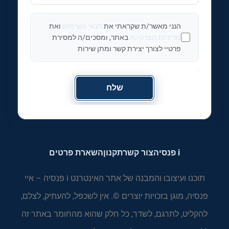
הנני מאשר/ת שקראתי את
תנאי השימוש
ואת
מדיניות הפרטיות
באתר, ומסכים/ה למסירת
פרטיי לצורך יצירת קשר ומתן שירות
שלח
i פנסיה
צור קשר
תקנון
השארת פרטים
תוכנו ועיצובו והמבנה של אתר האינטרנט i פנסיה – איי
פנסיה, מוגן בזכויות יוצרים ©. אין לשכפל, להעתיק, לצלם,
להקליט, לתרגם, לשדר, כל חלק שהוא מהחומר באתר זה