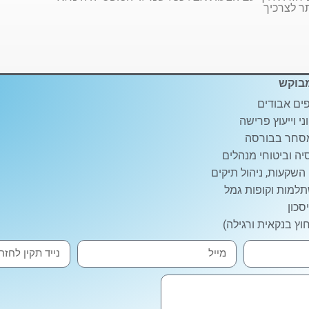
ר לצרכיך
בוקש
ים אבודים
ני וייעוץ פרישה
סחר בבורסה
ה וביטוחי מנהלים
 השקעות, ניהול תיקים
למות וקופות גמל
סכון
וץ בנקאית ורגילה)