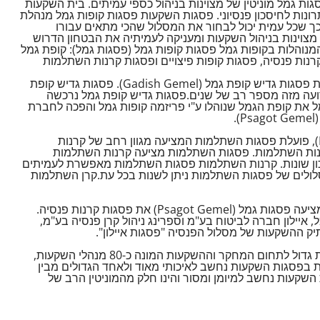
ות גמל מוניטין של מצוינות בניהול כספי עמיתים. בית השקעות
רונות לחיסכון פנסיוני. פסגות השקעות פסגות קופות גמל מנהלת
 כך שכל עמית יכול לבחור את המסלול שהכי מתאים עבורו
 מצוינות בניהול השקעות ומעניקה לעמיתיה את הבטחון הדרוש
מנוהלות בקופות גמל פסגות קופות גמל (פסגות גמל): קופת גמל
קרנות פנסיה, פסגות קופות פיצויים ופסגות קרנות השתלמות
תחת ניהולה של בית השקעות פסגות גמל פועלת פסגות גדיש קופת גמל (Gadish Gemel). פסגות גדיש קופת
דועה מזה מספר רב של שנים.פסגות גדיש קופת גמל נרכשה
 2009 רכשה פסגות גמל את קופת הגמל שנוהלו ע"י פריזמה קופות גמל והפכה לחברת
.
תחת המטריה של פסגות גמל (Psagot Gemel), פועלת פסגות השתלמות המציעה מגוון רחב של קרנות
ות השתלמות. פסגות השתלמות מציעה קרנות השתלמות
יכון שונות. קרנות השתלמות פסגות השתלמות מאפשרת לעמיתים
ולים של פסגות השתלמות ניתן לשנות בכל עת.קרן השתלמות
בנוסף לפסגות קופות גמל ופסגות השתלמות, מציעה פסגות גמל (Psagot Gemel) את פסגות קרנות פנסיה.
יילון חברה לביטוח בע"מ וספרינג ניהול קרן פנסיה בע"מ,
יק ההשקעות של מסלול הפנסיה "פסגות איילון".
פסגות בית השקעות (Psagot.co.il) מעסיק צוות גדול לתחום המחקר וההשקעות המונה כ-80 מנהלי השקעות,
 בפסגות השקעות נחשב לאיכותי מאוד ולאחד הגדולים מבין
שקעות נחשב למיומן ומסור והינו חלק מהמוניטין הרב של