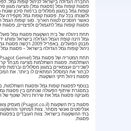
החברה הגדולה בישראל לניהול קופות גמל. לפסג
פסגות קופות גמל (פסגות גמל) מציעה מגוון פת
קופות גמל במגוון מסלולים ברמות סיכון שונות
ולשנותו בכל עת. פסגות קופות גמל מקפידה על
כאשר חוסכים לטווח הארוך. סוגי קופות הגמל ה
פסגות קופות גמל לתגמולים ולפיצויים, פסגות 
גמל הינה קופת הגמל הגדולה בישראל ומותג י
מבנק הפועלים. באפריל
ניהול קופות גמל הגדולה בישראל – פסגות גמל (Psagot Gemel)
השתלמות. פסגות השתלמות מציעה מבחר קרנ
לשכירים ועצמאיים במגוון מסלולים וברמות ס
לבחור את המסלול המתאים לו ביותר. את המסל
פסגות ניהול תיקי השקעות.
במסגרת שיתוף הפעולה שנחתם בין פסגות גמל, א
מעניקה פסגות גמל את שירות ניהול שוטף של ת
אנליסטים ואנשי מסחר. צוות המחקר וההשקעות
בתי ההשקעות בישראל. צוות העובדים בפסגות ה
פסגות.