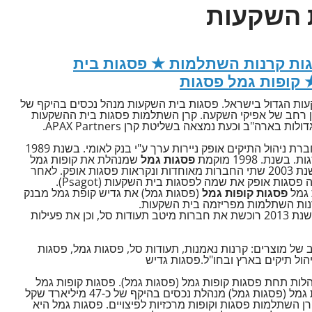
ת השקעות
ות קרנות השתלמות ★ פסגות בית
 קופות גמל פסגות
ת ההשקעות הגדול בישראל. פסגות בית השקעות מנהל נכסים בהיקף של
ארד שקלים (נכון לשנת 2016) במגוון רחב של אפיקי השקעה. קרן השתלמות פסגות בית ההשקעות
ארה"ב וכעת נמצאה בשליטת קרן APAX Partners.
פסגות השקעות הוקם בשנת 1963 עם הקמת חברת ניהול התיקים אופק ניירות ערך ע"י בנק לאומי. בשנת 1989
. 1998 מוקמת
פסגות גמל
שמנהלת את קופות גמל
פסגות קופות גמל ופסגות קרנות השתלמות. בשנת 2003 שתי החברות מאוחדות ונקראות פסגות אופק. לאחר
רכישת פסגות אופק ע"י קרן יורק ב- 2006, משנה פסגות אופק את שמה לפסגות בית השקעות (Psagot).
 גמל
פסגות קופות גמל
(פסגות גמל) את גדיש קופת גמל מבנק
רנות השתלמות מפריזמה בית השקעות.
ובשנת 2013 רוכשת את חברות מיטב תעודות סל, וכן את פעילות
וון רחב של מוצרים: קרנות נאמנות, תעודות סל, פסגות גמל, פסגות
יהול תיקים בארץ ובחו"ל.פסגות גדיש
לות תחת פסגות קופות גמל (פסגות גמל). פסגות קופות גמל
(פסגות גמל) הוקמה בשנת 1998. פסגות קופות גמל (פסגות גמל) מנהלת נכסים בהיקף של כ-47 מיליארד שקל
ן השתלמות פסגות וקופות מרכזיות לפיצויים. פסגות גמל היא