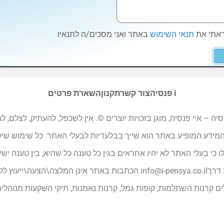
ראתי את
תנאי השימוש
באתר ואני מסכים/ה לתנאיו
i פנסיה
צור קשר
תקנון
השארת פרטים
ו ועיצובו והמבנה של אתר האינטרנט i פנסיה – איי פנסיה, מוגן בזכויות יוצרים ©. אין לשכפל
לו כי בעלי האתר לא יהיו אחראים בגין כל טענה כל שהיא, בין טענה יש
 דרך
info@i-pensya.co.il
הכתבות באתר אינן המלצה\הצעה\ייעוץ לקני
ים קרנות השתלמות, קופות גמל, קרנות נאמנות, תיקי השקעות מנוהלים 