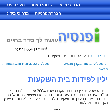
מדריכי וידאו
שרותי האתר
מלוי טופס
הצהרת פרטיות
מדריכי מידע
עושה לך סדר בחיים
Русский
|
عربي
|
English
דף הבית
»
ילין לפידות בית השקעות
←
מסלולי ביטוח בקרן פנסיה
מסלקה הפנסיונית ומשמעותה
→
ניווט בפוסטים
חדשה
ילין לפידות בית השקעות
בית ההשקעות ילין לפידות הוקם בשנת 2004 על ידי רו"ח דב ילין
ורו"ח יאיר לפידות. דב הגיע מחברת דש, שם שישמש כמנהל בכיר
בחברת ניירות הערך וההשקעות. לפידות הגיע כמנכ"ל חברת ייעוץ
מקבוצת בנק לאומי.