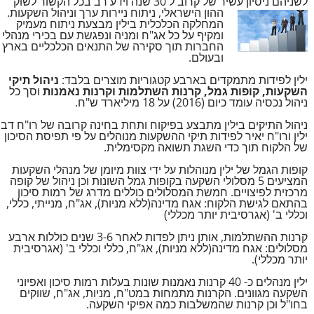
לשניהם ניסיון עשיר של קרוב ל 30 שנה וידע רב בכל הקשור לשוק
ההון הישראלי, ניתוח ניירות ערך וניהול השקעות.
המחלקה הכלכלית בילין מבצעת ניתוח מעמיק
ומקיף על כל אג"ח ומניה ונפגשת עם בכירי מנהלי
החברות תוך סקירה של התנאים הכלכליים בארץ
ובעולם.
ילין לפידות מתמקדים בארבע קטגוריות מוצרים בלבד:
ניהול תיקי
השקעות, קופות גמל, קרנות השתלמות וקרנות נאמנות
וסך כל
ניהול נכסיה עומד כיום (2016) על 18 מיליארד ש"ח.
ניהול התיקים בילין מתבצע בפיקוח ותחת בחינה קרובה של רו"ח דב
ילין ורו"ח יאיר לפידות תיקי ההשקעות מנוהלים על פי תפיסת הסיכון
של הלקוח תוך כדי השגת תשואה מקסימלית.
קופות הגמל של ילין מנוהלות על ידי צוות מיומן של מנהלי השקעות
המציעים 5 מסלולי השקעה בקופות גמל השונות וכן ניהול של קופה
מרכזית לפיצויים. חמשת המסלולים כוללים מדרג של רמות סיכון
בהתאם לגישת הלקוח: אגח מדינה(ללא מניות), אג"ח, מנייתי, כללי,
וכללי ב' (אגרסיבית יותר מכללי)
קרנות ההשתלמות, אותן ניתן לפדות לאחר 3-6 שנים כוללות ארבע
מסלולים: אגח מדינה(ללא מניות), אג"ח, כללי וכללי ב' (אגרסיבית
יותר מכללי).
ילין מנהלים כ- 40 קרנות נאמנות שונות בעלות רמות סיכון ואפיוני
השקעה מגוונים. הקרנות מתמחות במט"ח, מניות, אג"ח, שווקים
בחו"ל וכן קרנות שהמשלבות כמה אפיקי השקעה.