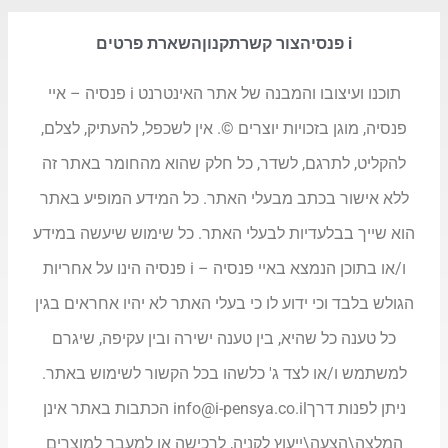
i פנסיה
צור קשר
תקנון
השארת פרטים
תוכנו ועיצובו והמבנה של אתר האינטרנט i פנסיה – איי
פנסיה, מוגן בזכויות יוצרים ©. אין לשכפל, להעתיק, לצלם,
להקליט, לתרגם, לשדר, כל חלק שהוא מהחומר באתר זה
ללא אישור בכתב מבעלי האתר. כל המידע המופיע באתר
הוא שייך בבלעדיות לבעלי האתר. כל שימוש שיעשה במידע
ו/או בתוכן הנמצא באיי פנסיה – i פנסיה הינו על אחריות
הגולש בלבד וכי ידוע לו כי בעלי האתר לא יהיו אחראים בגין
כל טענה כל שהיא, בין טענה ישירה ובין עקיפה, שיגרם
למשתמש ו/או לצד ג' כלשהו בכל הקשור לשימוש באתר.
ניתן לפנות דרך
info@i-pensya.co.il
הכתבות באתר אינן
המלצה\הצעה\ייעוץ לקניה, לרכישה או למעבר למוצרים