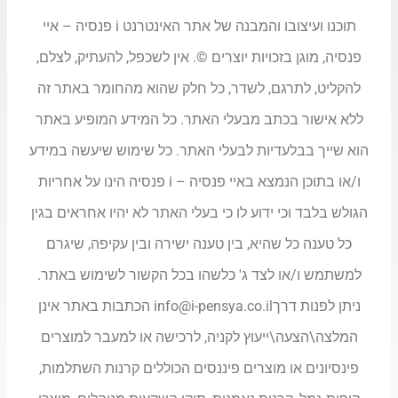
תוכנו ועיצובו והמבנה של אתר האינטרנט i פנסיה – איי
פנסיה, מוגן בזכויות יוצרים ©. אין לשכפל, להעתיק, לצלם,
להקליט, לתרגם, לשדר, כל חלק שהוא מהחומר באתר זה
ללא אישור בכתב מבעלי האתר. כל המידע המופיע באתר
הוא שייך בבלעדיות לבעלי האתר. כל שימוש שיעשה במידע
ו/או בתוכן הנמצא באיי פנסיה – i פנסיה הינו על אחריות
הגולש בלבד וכי ידוע לו כי בעלי האתר לא יהיו אחראים בגין
כל טענה כל שהיא, בין טענה ישירה ובין עקיפה, שיגרם
למשתמש ו/או לצד ג' כלשהו בכל הקשור לשימוש באתר.
ניתן לפנות דרך
info@i-pensya.co.il
הכתבות באתר אינן
המלצה\הצעה\ייעוץ לקניה, לרכישה או למעבר למוצרים
פינסיונים או מוצרים פיננסים הכוללים קרנות השתלמות,