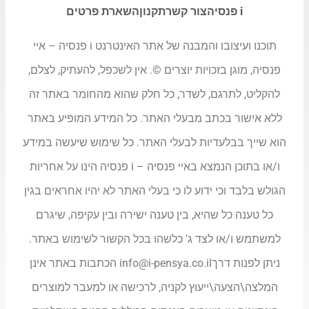
i פנסיה
צור קשר
תקנון
השארת פרטים
תוכנו ועיצובו והמבנה של אתר האינטרנט i פנסיה – איי
פנסיה, מוגן בזכויות יוצרים ©. אין לשכפל, להעתיק, לצלם,
להקליט, לתרגם, לשדר, כל חלק שהוא מהחומר באתר זה
ללא אישור בכתב מבעלי האתר. כל המידע המופיע באתר
הוא שייך בבלעדיות לבעלי האתר. כל שימוש שיעשה במידע
ו/או בתוכן הנמצא באיי פנסיה – i פנסיה הינו על אחריות
הגולש בלבד וכי ידוע לו כי בעלי האתר לא יהיו אחראים בגין
כל טענה כל שהיא, בין טענה ישירה ובין עקיפה, שיגרם
למשתמש ו/או לצד ג' כלשהו בכל הקשור לשימוש באתר.
ניתן לפנות דרך
info@i-pensya.co.il
הכתבות באתר אינן
המלצה\הצעה\ייעוץ לקניה, לרכישה או למעבר למוצרים